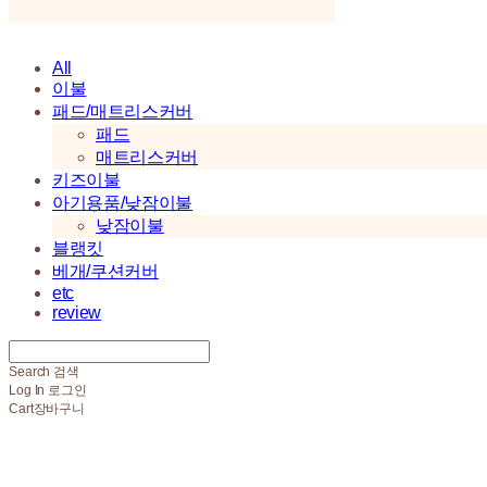
All
이불
패드/매트리스커버
패드
매트리스커버
키즈이불
아기용품/낮잠이불
낮잠이불
블랭킷
베개/쿠션커버
etc
review
Search
검색
Log In
로그인
Cart
장바구니