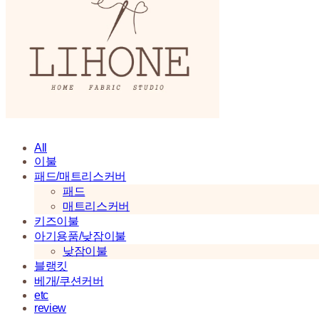
All
이불
패드/매트리스커버
패드
매트리스커버
키즈이불
아기용품/낮잠이불
낮잠이불
블랭킷
베개/쿠션커버
etc
review