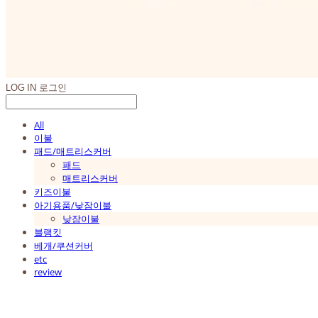
LOG IN
로그인
All
이불
패드/매트리스커버
패드
매트리스커버
키즈이불
아기용품/낮잠이불
낮잠이불
블랭킷
베개/쿠션커버
etc
review