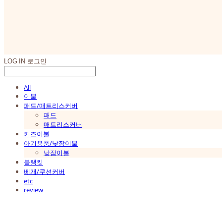
LOG IN
로그인
All
이불
패드/매트리스커버
패드
매트리스커버
키즈이불
아기용품/낮잠이불
낮잠이불
블랭킷
베개/쿠션커버
etc
review