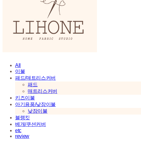
All
이불
패드/매트리스커버
패드
매트리스커버
키즈이불
아기용품/낮잠이불
낮잠이불
블랭킷
베개/쿠션커버
etc
review