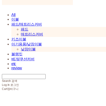
All
이불
패드/매트리스커버
패드
매트리스커버
키즈이불
아기용품/낮잠이불
낮잠이불
블랭킷
베개/쿠션커버
etc
review
Search
검색
Log In
로그인
Cart
장바구니