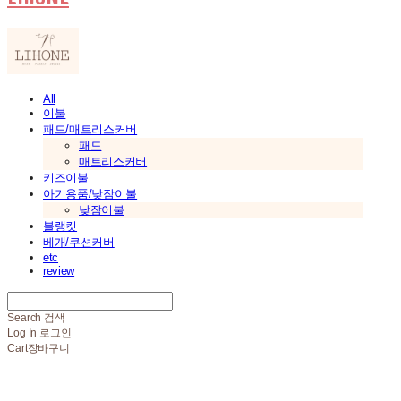
All
이불
패드/매트리스커버
패드
매트리스커버
키즈이불
아기용품/낮잠이불
낮잠이불
블랭킷
베개/쿠션커버
etc
review
Search
검색
Log In
로그인
Cart
장바구니