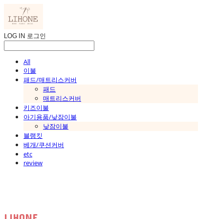
LOG IN
로그인
All
이불
패드/매트리스커버
패드
매트리스커버
키즈이불
아기용품/낮잠이불
낮잠이불
블랭킷
베개/쿠션커버
etc
review
LIHONE