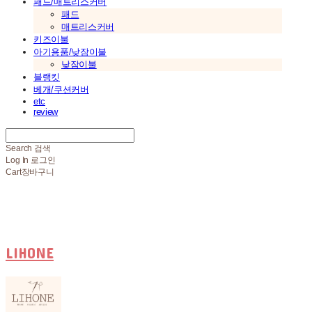
패드/매트리스커버
패드
매트리스커버
키즈이불
아기용품/낮잠이불
낮잠이불
블랭킷
베개/쿠션커버
etc
review
Search
검색
Log In
로그인
Cart
장바구니
LIHONE