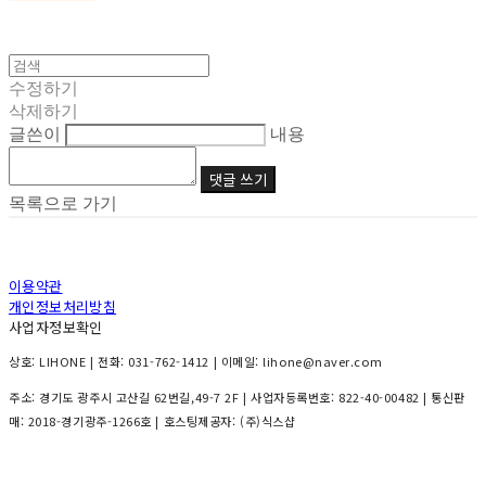
수정하기
삭제하기
글쓴이
내용
댓글 쓰기
목록으로 가기
이용약관
개인정보처리방침
사업자정보확인
상호: LIHONE | 전화: 031-762-1412 | 이메일: lihone@naver.com
주소: 경기도 광주시 고산길 62번길,49-7 2F | 사업자등록번호:
822-40-00482
| 통신판
매:
2018-경기광주-1266호
| 호스팅제공자: (주)식스샵