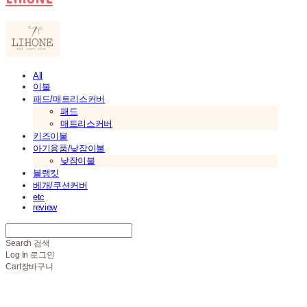
All
이불
패드/매트리스커버
패드
매트리스커버
키즈이불
아기용품/낮잠이불
낮잠이불
블랭킷
베개/쿠션커버
etc
review
Search
검색
Log In
로그인
Cart
장바구니