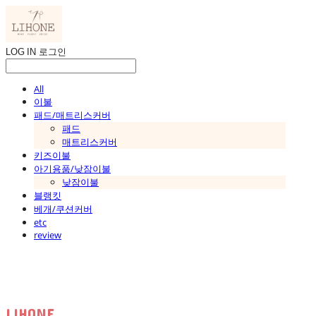
LOG IN
로그인
All
이불
패드/매트리스커버
패드
매트리스커버
키즈이불
아기용품/낮잠이불
낮잠이불
블랭킷
베개/쿠션커버
etc
review
LIHONE