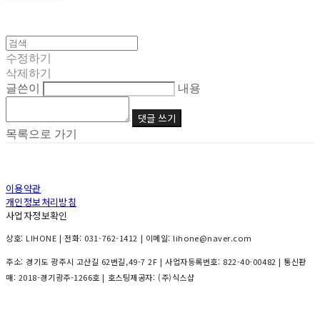
수정하기
삭제하기
글쓴이
내용
댓글 쓰기
목록으로 가기
이용약관
개인정보처리방침
사업자정보확인
상호: LIHONE | 전화: 031-762-1412 | 이메일: lihone@naver.com
주소: 경기도 광주시 고산길 62번길,49-7 2F | 사업자등록번호:
822-40-00482
| 통신판
매:
2018-경기광주-1266호
| 호스팅제공자: (주)식스샵