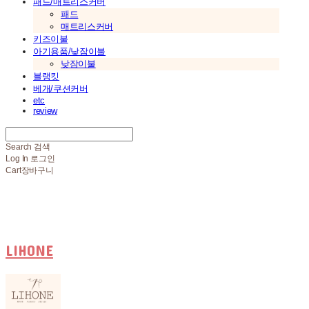
패드/매트리스커버
패드
매트리스커버
키즈이불
아기용품/낮잠이불
낮잠이불
블랭킷
베개/쿠션커버
etc
review
Search
검색
Log In
로그인
Cart
장바구니
LIHONE