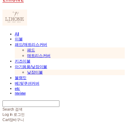
All
이불
패드/매트리스커버
패드
매트리스커버
키즈이불
아기용품/낮잠이불
낮잠이불
블랭킷
베개/쿠션커버
etc
review
Search
검색
Log In
로그인
Cart
장바구니