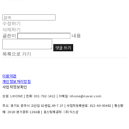
수정하기
삭제하기
글쓴이
내용
댓글 쓰기
목록으로 가기
이용약관
개인정보처리방침
사업자정보확인
상호: LIHONE | 전화: 031-762-1412 | 이메일: lihone@naver.com
주소: 경기도 광주시 고산길 62번길,49-7 2F | 사업자등록번호:
822-40-00482
| 통신판
매:
2018-경기광주-1266호
| 호스팅제공자: (주)식스샵