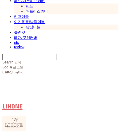
패드/매트리스커버
패드
매트리스커버
키즈이불
아기용품/낮잠이불
낮잠이불
블랭킷
베개/쿠션커버
etc
review
Search
검색
Log In
로그인
Cart
장바구니
LIHONE