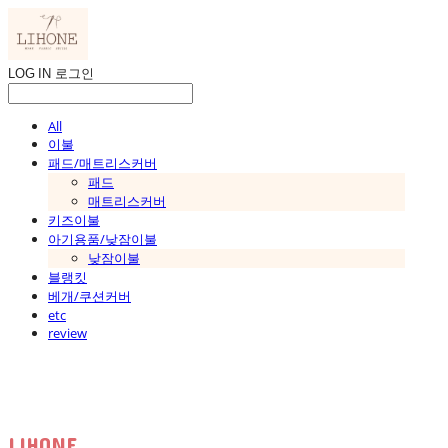
LOG IN
로그인
All
이불
패드/매트리스커버
패드
매트리스커버
키즈이불
아기용품/낮잠이불
낮잠이불
블랭킷
베개/쿠션커버
etc
review
LIHONE