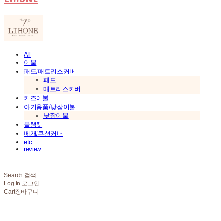
All
이불
패드/매트리스커버
패드
매트리스커버
키즈이불
아기용품/낮잠이불
낮잠이불
블랭킷
베개/쿠션커버
etc
review
Search
검색
Log In
로그인
Cart
장바구니