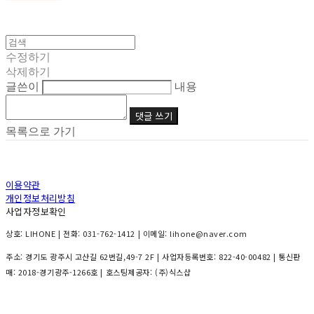
수정하기
삭제하기
글쓴이
내용
댓글 쓰기
목록으로 가기
이용약관
개인정보처리방침
사업자정보확인
상호: LIHONE | 전화: 031-762-1412 | 이메일: lihone@naver.com
주소: 경기도 광주시 고산길 62번길,49-7 2F | 사업자등록번호:
822-40-00482
| 통신판
매:
2018-경기광주-1266호
| 호스팅제공자: (주)식스샵