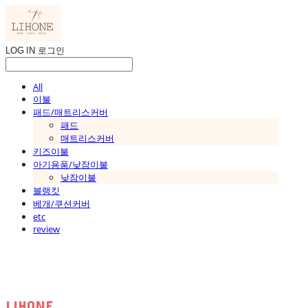
LOG IN
로그인
All
이불
패드/매트리스커버
패드
매트리스커버
키즈이불
아기용품/낮잠이불
낮잠이불
블랭킷
베개/쿠션커버
etc
review
LIHONE