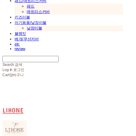
패드/매트리스커버
패드
매트리스커버
키즈이불
아기용품/낮잠이불
낮잠이불
블랭킷
베개/쿠션커버
etc
review
Search
검색
Log In
로그인
Cart
장바구니
LIHONE