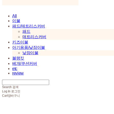
All
이불
패드/매트리스커버
패드
매트리스커버
키즈이불
아기용품/낮잠이불
낮잠이불
블랭킷
베개/쿠션커버
etc
review
Search
검색
Log In
로그인
Cart
장바구니