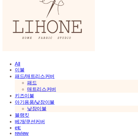
All
이불
패드/매트리스커버
패드
매트리스커버
키즈이불
아기용품/낮잠이불
낮잠이불
블랭킷
베개/쿠션커버
etc
review