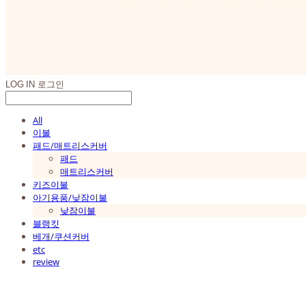
LOG IN
로그인
All
이불
패드/매트리스커버
패드
매트리스커버
키즈이불
아기용품/낮잠이불
낮잠이불
블랭킷
베개/쿠션커버
etc
review