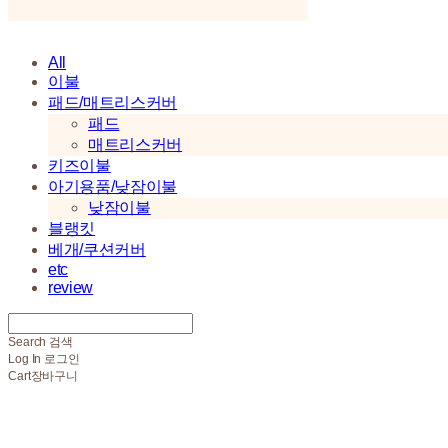
All
이불
패드/매트리스커버
패드
매트리스커버
키즈이불
아기용품/낮잠이불
낮잠이불
블랭킷
베개/쿠션커버
etc
review
Search
검색
Log In
로그인
Cart
장바구니