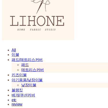
All
이불
패드/매트리스커버
패드
매트리스커버
키즈이불
아기용품/낮잠이불
낮잠이불
블랭킷
베개/쿠션커버
etc
review