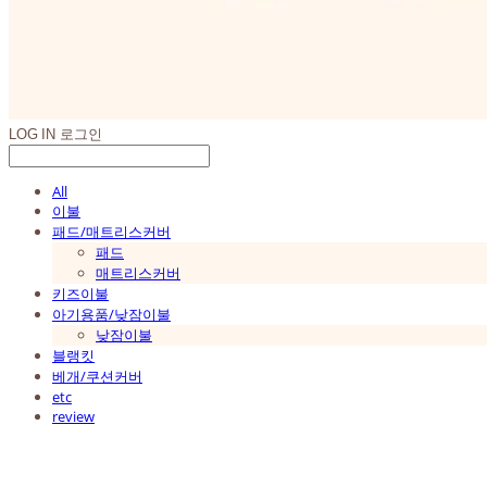
LOG IN
로그인
All
이불
패드/매트리스커버
패드
매트리스커버
키즈이불
아기용품/낮잠이불
낮잠이불
블랭킷
베개/쿠션커버
etc
review