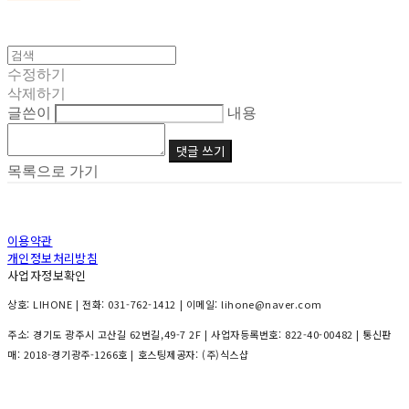
수정하기
삭제하기
글쓴이
내용
댓글 쓰기
목록으로 가기
이용약관
개인정보처리방침
사업자정보확인
상호: LIHONE | 전화: 031-762-1412 | 이메일: lihone@naver.com
주소: 경기도 광주시 고산길 62번길,49-7 2F | 사업자등록번호:
822-40-00482
| 통신판
매:
2018-경기광주-1266호
| 호스팅제공자: (주)식스샵