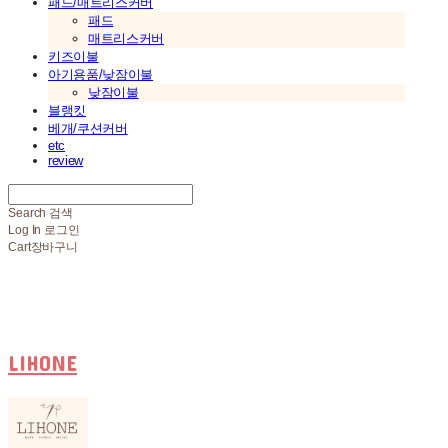
패드/매트리스커버
패드
매트리스커버
키즈이불
아기용품/낮잠이불
낮잠이불
블랭킷
베개/쿠션커버
etc
review
Search
검색
Log In
로그인
Cart
장바구니
LIHONE