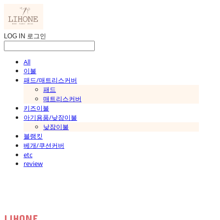
LOG IN
로그인
All
이불
패드/매트리스커버
패드
매트리스커버
키즈이불
아기용품/낮잠이불
낮잠이불
블랭킷
베개/쿠션커버
etc
review
LIHONE