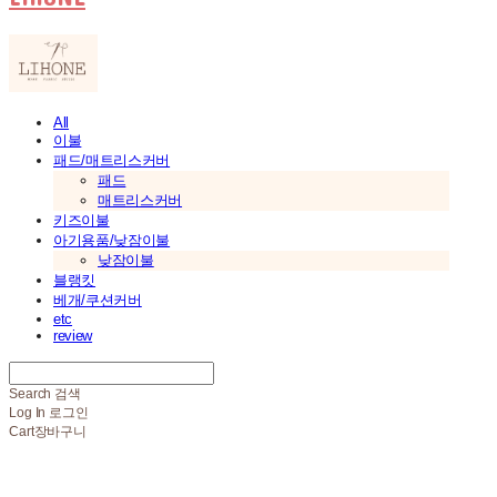
All
이불
패드/매트리스커버
패드
매트리스커버
키즈이불
아기용품/낮잠이불
낮잠이불
블랭킷
베개/쿠션커버
etc
review
Search
검색
Log In
로그인
Cart
장바구니