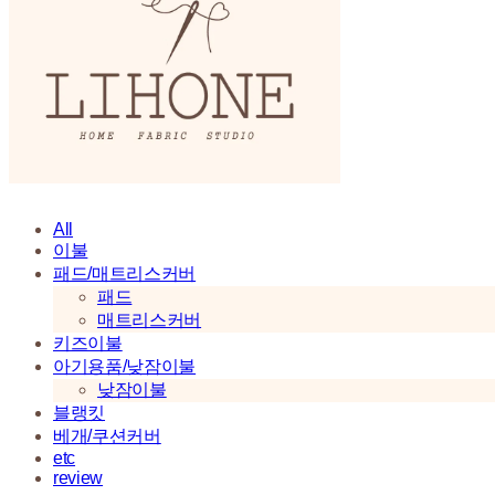
All
이불
패드/매트리스커버
패드
매트리스커버
키즈이불
아기용품/낮잠이불
낮잠이불
블랭킷
베개/쿠션커버
etc
review