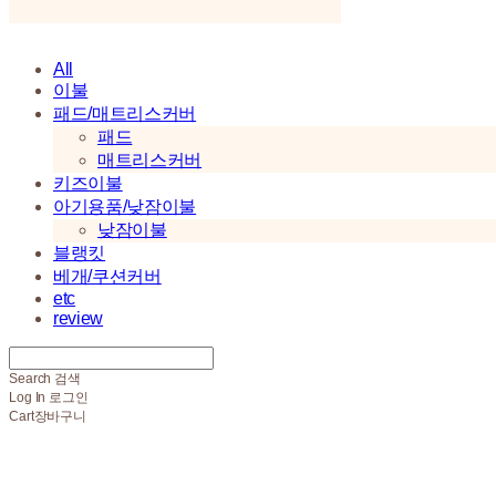
All
이불
패드/매트리스커버
패드
매트리스커버
키즈이불
아기용품/낮잠이불
낮잠이불
블랭킷
베개/쿠션커버
etc
review
Search
검색
Log In
로그인
Cart
장바구니