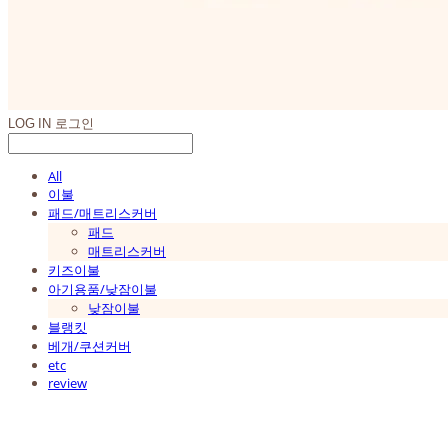
LOG IN
로그인
All
이불
패드/매트리스커버
패드
매트리스커버
키즈이불
아기용품/낮잠이불
낮잠이불
블랭킷
베개/쿠션커버
etc
review