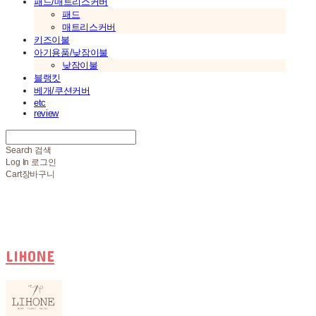
패드/매트리스커버
패드
매트리스커버
키즈이불
아기용품/낮잠이불
낮잠이불
블랭킷
베개/쿠션커버
etc
review
Search
검색
Log In
로그인
Cart
장바구니
LIHONE