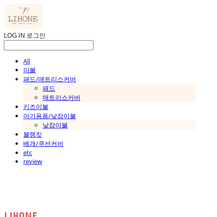
LOG IN
로그인
All
이불
패드/매트리스커버
패드
매트리스커버
키즈이불
아기용품/낮잠이불
낮잠이불
블랭킷
베개/쿠션커버
etc
review
LIHONE