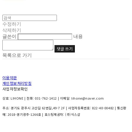
수정하기
삭제하기
글쓴이
내용
댓글 쓰기
목록으로 가기
이용약관
개인정보처리방침
사업자정보확인
상호: LIHONE | 전화: 031-762-1412 | 이메일: lihone@naver.com
주소: 경기도 광주시 고산길 62번길,49-7 2F | 사업자등록번호:
822-40-00482
| 통신판
매:
2018-경기광주-1266호
| 호스팅제공자: (주)식스샵