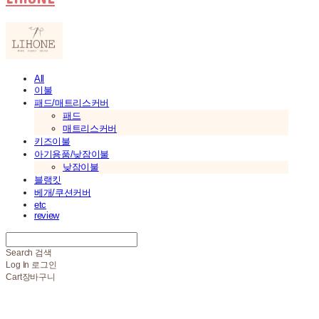
All
이불
패드/매트리스커버
패드
매트리스커버
키즈이불
아기용품/낮잠이불
낮잠이불
블랭킷
베개/쿠션커버
etc
review
Search
검색
Log In
로그인
Cart
장바구니