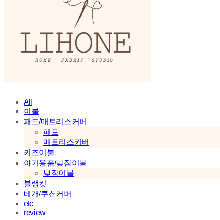
All
이불
패드/매트리스커버
패드
매트리스커버
키즈이불
아기용품/낮잠이불
낮잠이불
블랭킷
베개/쿠션커버
etc
review