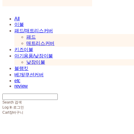
All
이불
패드/매트리스커버
패드
매트리스커버
키즈이불
아기용품/낮잠이불
낮잠이불
블랭킷
베개/쿠션커버
etc
review
Search
검색
Log In
로그인
Cart
장바구니