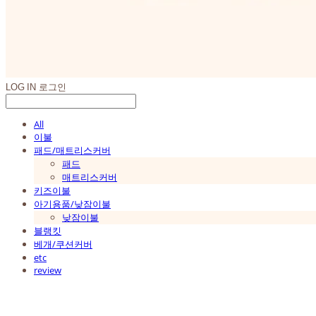
LOG IN
로그인
All
이불
패드/매트리스커버
패드
매트리스커버
키즈이불
아기용품/낮잠이불
낮잠이불
블랭킷
베개/쿠션커버
etc
review