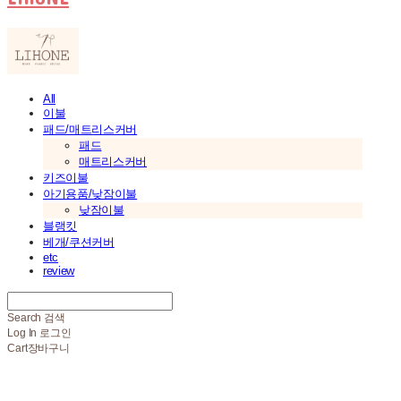
All
이불
패드/매트리스커버
패드
매트리스커버
키즈이불
아기용품/낮잠이불
낮잠이불
블랭킷
베개/쿠션커버
etc
review
Search
검색
Log In
로그인
Cart
장바구니