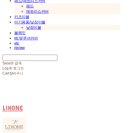
패드/매트리스커버
패드
매트리스커버
키즈이불
아기용품/낮잠이불
낮잠이불
블랭킷
베개/쿠션커버
etc
review
Search
검색
Log In
로그인
Cart
장바구니
LIHONE