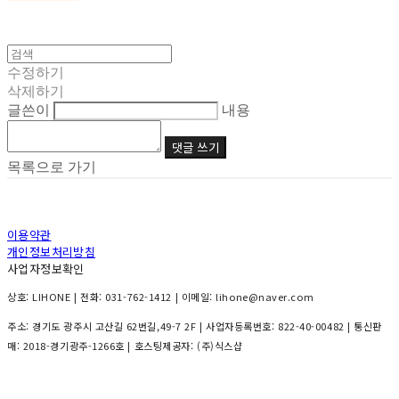
수정하기
삭제하기
글쓴이
내용
댓글 쓰기
목록으로 가기
이용약관
개인정보처리방침
사업자정보확인
상호: LIHONE | 전화: 031-762-1412 | 이메일: lihone@naver.com
주소: 경기도 광주시 고산길 62번길,49-7 2F | 사업자등록번호:
822-40-00482
| 통신판
매:
2018-경기광주-1266호
| 호스팅제공자: (주)식스샵