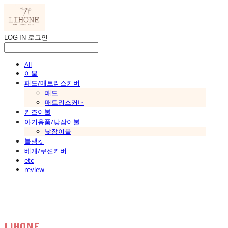
LOG IN
로그인
All
이불
패드/매트리스커버
패드
매트리스커버
키즈이불
아기용품/낮잠이불
낮잠이불
블랭킷
베개/쿠션커버
etc
review
LIHONE