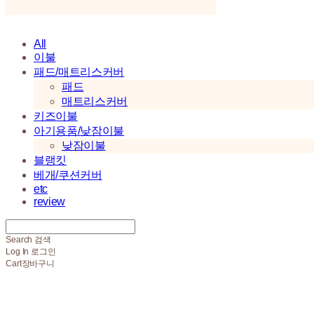
All
이불
패드/매트리스커버
패드
매트리스커버
키즈이불
아기용품/낮잠이불
낮잠이불
블랭킷
베개/쿠션커버
etc
review
Search
검색
Log In
로그인
Cart
장바구니