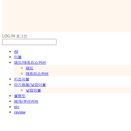
LOG IN
로그인
All
이불
패드/매트리스커버
패드
매트리스커버
키즈이불
아기용품/낮잠이불
낮잠이불
블랭킷
베개/쿠션커버
etc
review