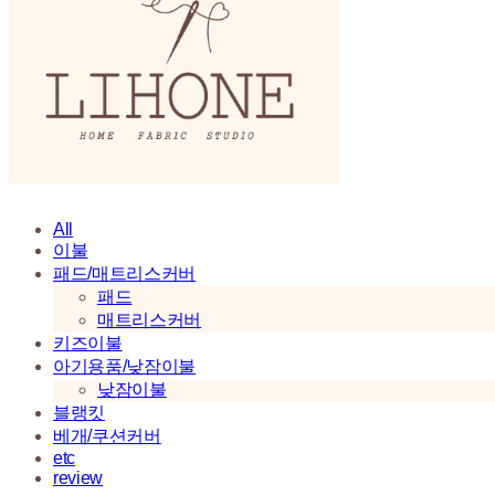
All
이불
패드/매트리스커버
패드
매트리스커버
키즈이불
아기용품/낮잠이불
낮잠이불
블랭킷
베개/쿠션커버
etc
review