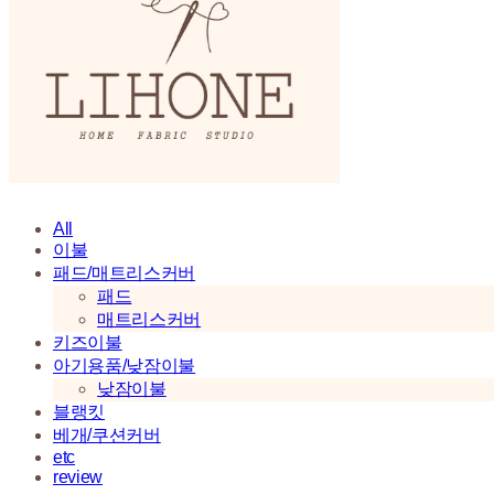
All
이불
패드/매트리스커버
패드
매트리스커버
키즈이불
아기용품/낮잠이불
낮잠이불
블랭킷
베개/쿠션커버
etc
review