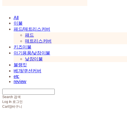
All
이불
패드/매트리스커버
패드
매트리스커버
키즈이불
아기용품/낮잠이불
낮잠이불
블랭킷
베개/쿠션커버
etc
review
Search
검색
Log In
로그인
Cart
장바구니