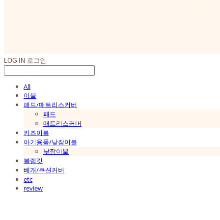
LOG IN
로그인
All
이불
패드/매트리스커버
패드
매트리스커버
키즈이불
아기용품/낮잠이불
낮잠이불
블랭킷
베개/쿠션커버
etc
review