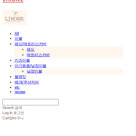
All
이불
패드/매트리스커버
패드
매트리스커버
키즈이불
아기용품/낮잠이불
낮잠이불
블랭킷
베개/쿠션커버
etc
review
Search
검색
Log In
로그인
Cart
장바구니