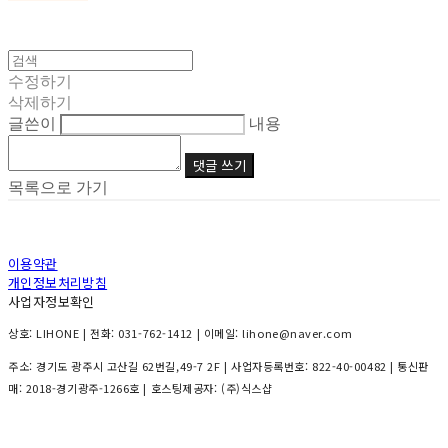
수정하기
삭제하기
글쓴이
내용
댓글 쓰기
목록으로 가기
이용약관
개인정보처리방침
사업자정보확인
상호: LIHONE | 전화: 031-762-1412 | 이메일: lihone@naver.com
주소: 경기도 광주시 고산길 62번길,49-7 2F | 사업자등록번호:
822-40-00482
| 통신판
매:
2018-경기광주-1266호
| 호스팅제공자: (주)식스샵