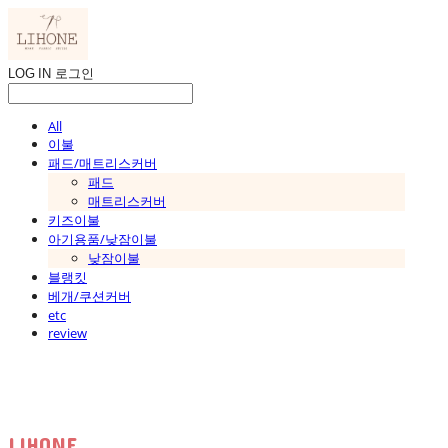
LOG IN
로그인
All
이불
패드/매트리스커버
패드
매트리스커버
키즈이불
아기용품/낮잠이불
낮잠이불
블랭킷
베개/쿠션커버
etc
review
LIHONE