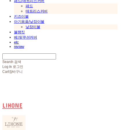
패드/매트리스커버
패드
매트리스커버
키즈이불
아기용품/낮잠이불
낮잠이불
블랭킷
베개/쿠션커버
etc
review
Search
검색
Log In
로그인
Cart
장바구니
LIHONE