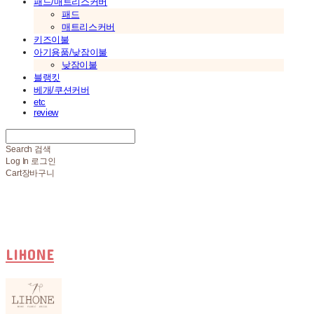
패드/매트리스커버
패드
매트리스커버
키즈이불
아기용품/낮잠이불
낮잠이불
블랭킷
베개/쿠션커버
etc
review
Search
검색
Log In
로그인
Cart
장바구니
LIHONE