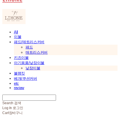
All
이불
패드/매트리스커버
패드
매트리스커버
키즈이불
아기용품/낮잠이불
낮잠이불
블랭킷
베개/쿠션커버
etc
review
Search
검색
Log In
로그인
Cart
장바구니