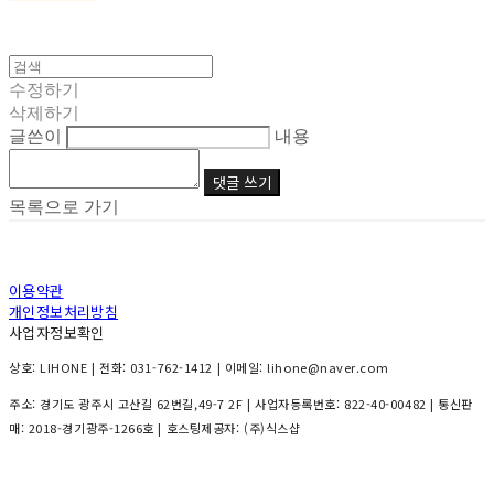
수정하기
삭제하기
글쓴이
내용
댓글 쓰기
목록으로 가기
이용약관
개인정보처리방침
사업자정보확인
상호: LIHONE | 전화: 031-762-1412 | 이메일: lihone@naver.com
주소: 경기도 광주시 고산길 62번길,49-7 2F | 사업자등록번호:
822-40-00482
| 통신판
매:
2018-경기광주-1266호
| 호스팅제공자: (주)식스샵