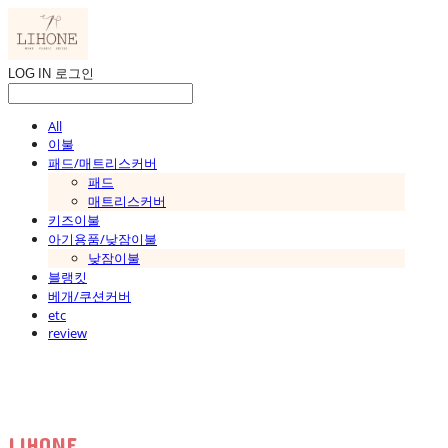
LOG IN
로그인
All
이불
패드/매트리스커버
패드
매트리스커버
키즈이불
아기용품/낮잠이불
낮잠이불
블랭킷
베개/쿠션커버
etc
review
LIHONE