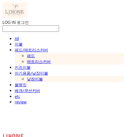
LOG IN
로그인
All
이불
패드/매트리스커버
패드
매트리스커버
키즈이불
아기용품/낮잠이불
낮잠이불
블랭킷
베개/쿠션커버
etc
review
LIHONE