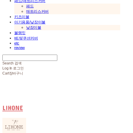
패드/매트리스커버
패드
매트리스커버
키즈이불
아기용품/낮잠이불
낮잠이불
블랭킷
베개/쿠션커버
etc
review
Search
검색
Log In
로그인
Cart
장바구니
LIHONE