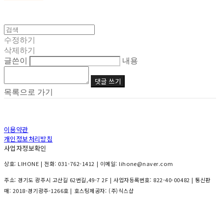
수정하기
삭제하기
글쓴이
내용
댓글 쓰기
목록으로 가기
이용약관
개인정보처리방침
사업자정보확인
상호: LIHONE | 전화: 031-762-1412 | 이메일: lihone@naver.com
주소: 경기도 광주시 고산길 62번길,49-7 2F | 사업자등록번호:
822-40-00482
| 통신판
매:
2018-경기광주-1266호
| 호스팅제공자: (주)식스샵