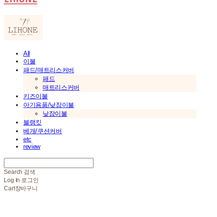
All
이불
패드/매트리스커버
패드
매트리스커버
키즈이불
아기용품/낮잠이불
낮잠이불
블랭킷
베개/쿠션커버
etc
review
Search
검색
Log In
로그인
Cart
장바구니