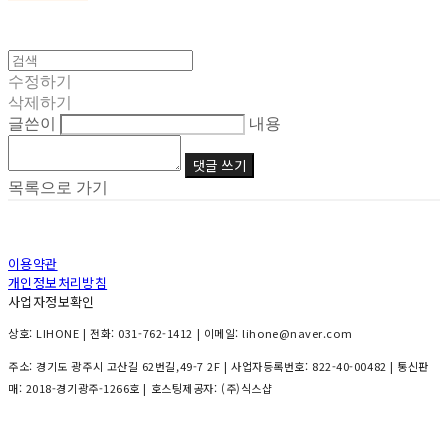
수정하기
삭제하기
글쓴이
내용
댓글 쓰기
목록으로 가기
이용약관
개인정보처리방침
사업자정보확인
상호: LIHONE | 전화: 031-762-1412 | 이메일: lihone@naver.com
주소: 경기도 광주시 고산길 62번길,49-7 2F | 사업자등록번호:
822-40-00482
| 통신판
매:
2018-경기광주-1266호
| 호스팅제공자: (주)식스샵