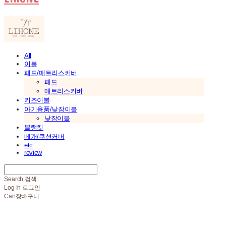
All
이불
패드/매트리스커버
패드
매트리스커버
키즈이불
아기용품/낮잠이불
낮잠이불
블랭킷
베개/쿠션커버
etc
review
Search
검색
Log In
로그인
Cart
장바구니