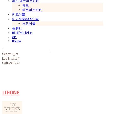
패드/매트리스커버
패드
매트리스커버
키즈이불
아기용품/낮잠이불
낮잠이불
블랭킷
베개/쿠션커버
etc
review
Search
검색
Log In
로그인
Cart
장바구니
LIHONE