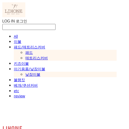
LOG IN
로그인
All
이불
패드/매트리스커버
패드
매트리스커버
키즈이불
아기용품/낮잠이불
낮잠이불
블랭킷
베개/쿠션커버
etc
review
LIHONE