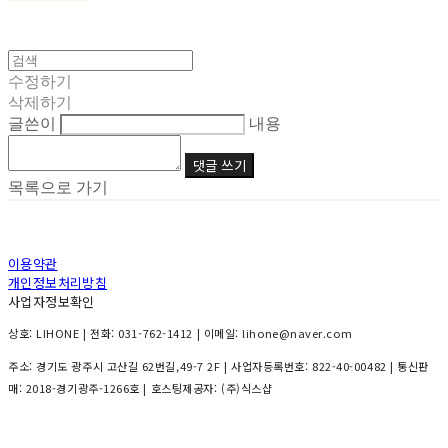
수정하기
삭제하기
글쓴이
내용
댓글 쓰기
목록으로 가기
이용약관
개인정보처리방침
사업자정보확인
상호: LIHONE | 전화: 031-762-1412 | 이메일: lihone@naver.com
주소: 경기도 광주시 고산길 62번길,49-7 2F | 사업자등록번호:
822-40-00482
| 통신판
매:
2018-경기광주-1266호
| 호스팅제공자: (주)식스샵