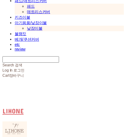
패드/매트리스커버
패드
매트리스커버
키즈이불
아기용품/낮잠이불
낮잠이불
블랭킷
베개/쿠션커버
etc
review
Search
검색
Log In
로그인
Cart
장바구니
LIHONE