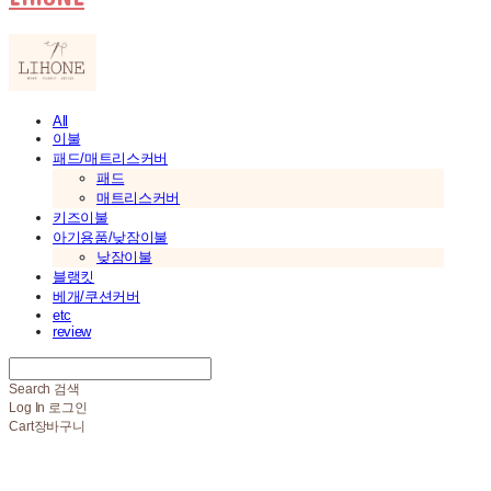
All
이불
패드/매트리스커버
패드
매트리스커버
키즈이불
아기용품/낮잠이불
낮잠이불
블랭킷
베개/쿠션커버
etc
review
Search
검색
Log In
로그인
Cart
장바구니