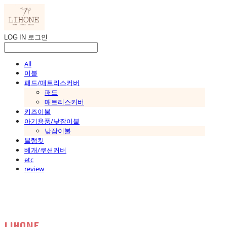
LOG IN
로그인
All
이불
패드/매트리스커버
패드
매트리스커버
키즈이불
아기용품/낮잠이불
낮잠이불
블랭킷
베개/쿠션커버
etc
review
LIHONE