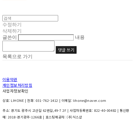
수정하기
삭제하기
글쓴이
내용
댓글 쓰기
목록으로 가기
이용약관
개인정보처리방침
사업자정보확인
상호: LIHONE | 전화: 031-762-1412 | 이메일: lihone@naver.com
주소: 경기도 광주시 고산길 62번길,49-7 2F | 사업자등록번호:
822-40-00482
| 통신판
매:
2018-경기광주-1266호
| 호스팅제공자: (주)식스샵