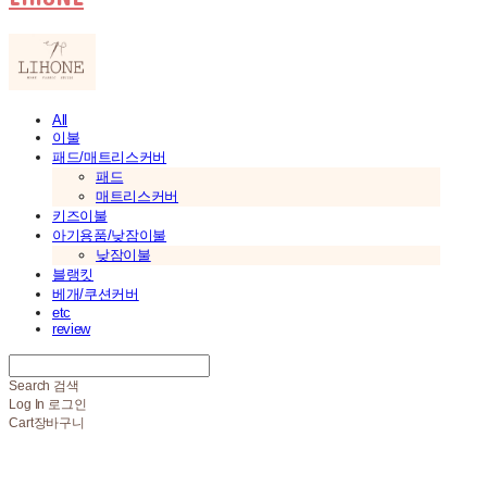
All
이불
패드/매트리스커버
패드
매트리스커버
키즈이불
아기용품/낮잠이불
낮잠이불
블랭킷
베개/쿠션커버
etc
review
Search
검색
Log In
로그인
Cart
장바구니