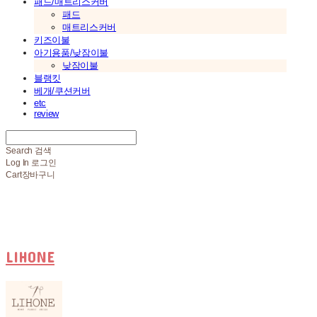
패드/매트리스커버
패드
매트리스커버
키즈이불
아기용품/낮잠이불
낮잠이불
블랭킷
베개/쿠션커버
etc
review
Search
검색
Log In
로그인
Cart
장바구니
LIHONE