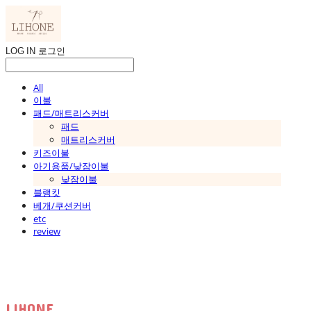
LOG IN
로그인
All
이불
패드/매트리스커버
패드
매트리스커버
키즈이불
아기용품/낮잠이불
낮잠이불
블랭킷
베개/쿠션커버
etc
review
LIHONE