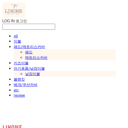
LOG IN
로그인
All
이불
패드/매트리스커버
패드
매트리스커버
키즈이불
아기용품/낮잠이불
낮잠이불
블랭킷
베개/쿠션커버
etc
review
LIHONE