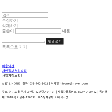
수정하기
삭제하기
글쓴이
내용
댓글 쓰기
목록으로 가기
이용약관
개인정보처리방침
사업자정보확인
상호: LIHONE | 전화: 031-762-1412 | 이메일: lihone@naver.com
주소: 경기도 광주시 고산길 62번길,49-7 2F | 사업자등록번호:
822-40-00482
| 통신판
매:
2018-경기광주-1266호
| 호스팅제공자: (주)식스샵