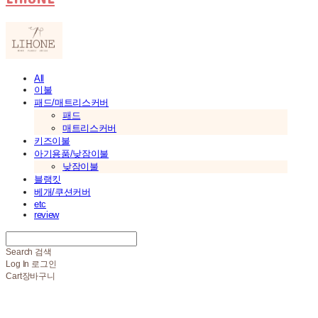
All
이불
패드/매트리스커버
패드
매트리스커버
키즈이불
아기용품/낮잠이불
낮잠이불
블랭킷
베개/쿠션커버
etc
review
Search
검색
Log In
로그인
Cart
장바구니