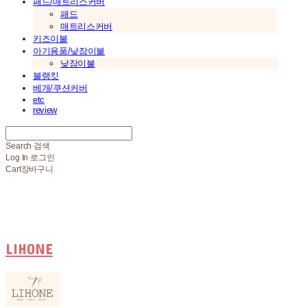
패드/매트리스커버
패드
매트리스커버
키즈이불
아기용품/낮잠이불
낮잠이불
블랭킷
베개/쿠션커버
etc
review
Search
검색
Log In
로그인
Cart
장바구니
LIHONE