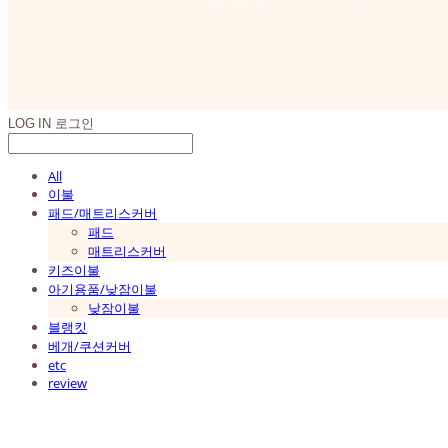
LOG IN
로그인
All
이불
패드/매트리스커버
패드
매트리스커버
키즈이불
아기용품/낮잠이불
낮잠이불
블랭킷
베개/쿠션커버
etc
review