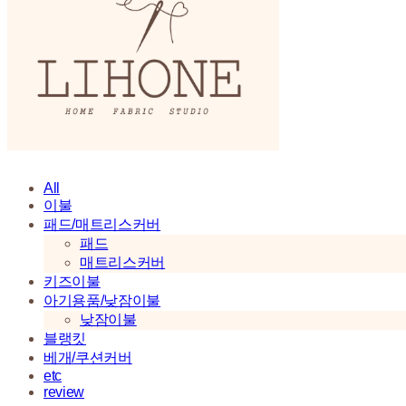
All
이불
패드/매트리스커버
패드
매트리스커버
키즈이불
아기용품/낮잠이불
낮잠이불
블랭킷
베개/쿠션커버
etc
review