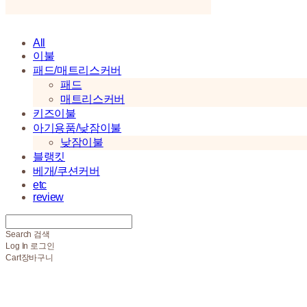
All
이불
패드/매트리스커버
패드
매트리스커버
키즈이불
아기용품/낮잠이불
낮잠이불
블랭킷
베개/쿠션커버
etc
review
Search
검색
Log In
로그인
Cart
장바구니