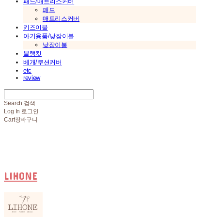
패드/매트리스커버
패드
매트리스커버
키즈이불
아기용품/낮잠이불
낮잠이불
블랭킷
베개/쿠션커버
etc
review
Search
검색
Log In
로그인
Cart
장바구니
LIHONE