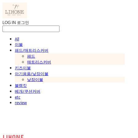
LOG IN
로그인
All
이불
패드/매트리스커버
패드
매트리스커버
키즈이불
아기용품/낮잠이불
낮잠이불
블랭킷
베개/쿠션커버
etc
review
LIHONE