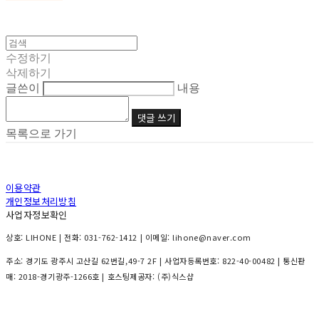
수정하기
삭제하기
글쓴이
내용
댓글 쓰기
목록으로 가기
이용약관
개인정보처리방침
사업자정보확인
상호: LIHONE | 전화: 031-762-1412 | 이메일: lihone@naver.com
주소: 경기도 광주시 고산길 62번길,49-7 2F | 사업자등록번호:
822-40-00482
| 통신판
매:
2018-경기광주-1266호
| 호스팅제공자: (주)식스샵