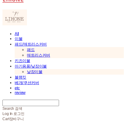
All
이불
패드/매트리스커버
패드
매트리스커버
키즈이불
아기용품/낮잠이불
낮잠이불
블랭킷
베개/쿠션커버
etc
review
Search
검색
Log In
로그인
Cart
장바구니