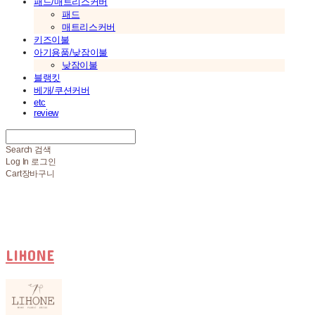
패드/매트리스커버
패드
매트리스커버
키즈이불
아기용품/낮잠이불
낮잠이불
블랭킷
베개/쿠션커버
etc
review
Search
검색
Log In
로그인
Cart
장바구니
LIHONE