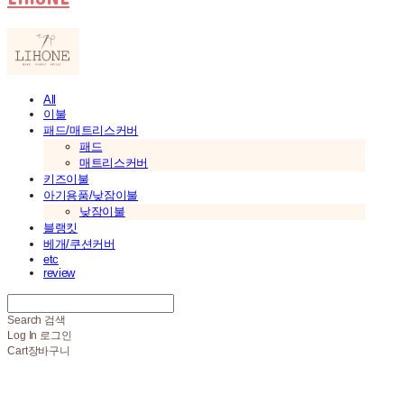
All
이불
패드/매트리스커버
패드
매트리스커버
키즈이불
아기용품/낮잠이불
낮잠이불
블랭킷
베개/쿠션커버
etc
review
Search
검색
Log In
로그인
Cart
장바구니