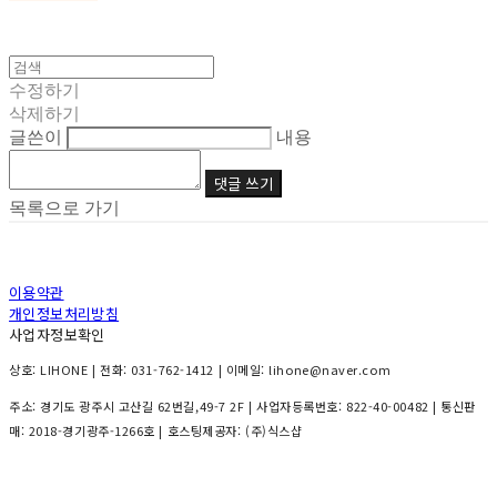
수정하기
삭제하기
글쓴이
내용
댓글 쓰기
목록으로 가기
이용약관
개인정보처리방침
사업자정보확인
상호: LIHONE | 전화: 031-762-1412 | 이메일: lihone@naver.com
주소: 경기도 광주시 고산길 62번길,49-7 2F | 사업자등록번호:
822-40-00482
| 통신판
매:
2018-경기광주-1266호
| 호스팅제공자: (주)식스샵