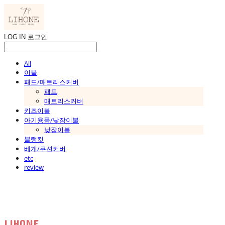
LOG IN
로그인
All
이불
패드/매트리스커버
패드
매트리스커버
키즈이불
아기용품/낮잠이불
낮잠이불
블랭킷
베개/쿠션커버
etc
review
LIHONE