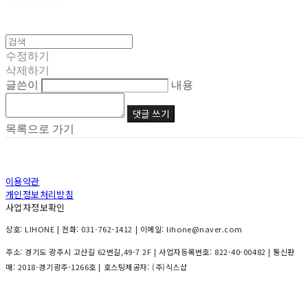
수정하기
삭제하기
글쓴이
내용
댓글 쓰기
목록으로 가기
이용약관
개인정보처리방침
사업자정보확인
상호: LIHONE | 전화: 031-762-1412 | 이메일: lihone@naver.com
주소: 경기도 광주시 고산길 62번길,49-7 2F | 사업자등록번호:
822-40-00482
| 통신판
매:
2018-경기광주-1266호
| 호스팅제공자: (주)식스샵