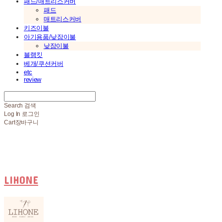
패드/매트리스커버
패드
매트리스커버
키즈이불
아기용품/낮잠이불
낮잠이불
블랭킷
베개/쿠션커버
etc
review
Search
검색
Log In
로그인
Cart
장바구니
LIHONE