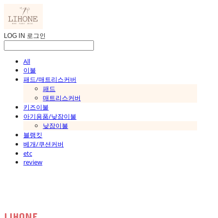
LOG IN
로그인
All
이불
패드/매트리스커버
패드
매트리스커버
키즈이불
아기용품/낮잠이불
낮잠이불
블랭킷
베개/쿠션커버
etc
review
LIHONE