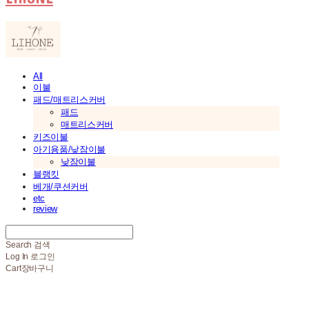
All
이불
패드/매트리스커버
패드
매트리스커버
키즈이불
아기용품/낮잠이불
낮잠이불
블랭킷
베개/쿠션커버
etc
review
Search
검색
Log In
로그인
Cart
장바구니