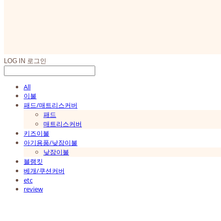
LOG IN
로그인
All
이불
패드/매트리스커버
패드
매트리스커버
키즈이불
아기용품/낮잠이불
낮잠이불
블랭킷
베개/쿠션커버
etc
review