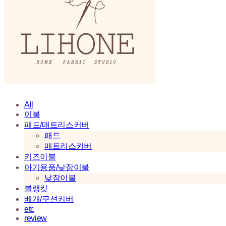
All
이불
패드/매트리스커버
패드
매트리스커버
키즈이불
아기용품/낮잠이불
낮잠이불
블랭킷
베개/쿠션커버
etc
review