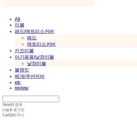
All
이불
패드/매트리스커버
패드
매트리스커버
키즈이불
아기용품/낮잠이불
낮잠이불
블랭킷
베개/쿠션커버
etc
review
Search
검색
Log In
로그인
Cart
장바구니