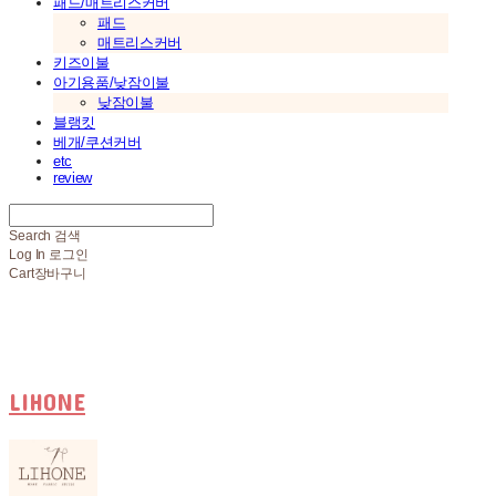
패드/매트리스커버
패드
매트리스커버
키즈이불
아기용품/낮잠이불
낮잠이불
블랭킷
베개/쿠션커버
etc
review
Search
검색
Log In
로그인
Cart
장바구니
LIHONE