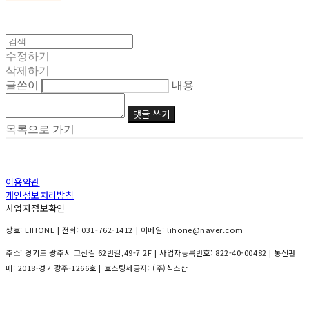
수정하기
삭제하기
글쓴이
내용
댓글 쓰기
목록으로 가기
이용약관
개인정보처리방침
사업자정보확인
상호: LIHONE | 전화: 031-762-1412 | 이메일: lihone@naver.com
주소: 경기도 광주시 고산길 62번길,49-7 2F | 사업자등록번호:
822-40-00482
| 통신판
매:
2018-경기광주-1266호
| 호스팅제공자: (주)식스샵