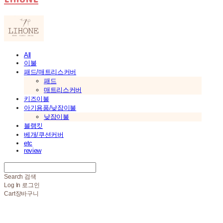
All
이불
패드/매트리스커버
패드
매트리스커버
키즈이불
아기용품/낮잠이불
낮잠이불
블랭킷
베개/쿠션커버
etc
review
Search
검색
Log In
로그인
Cart
장바구니