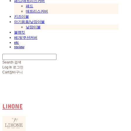
패드/매트리스커버
패드
매트리스커버
키즈이불
아기용품/낮잠이불
낮잠이불
블랭킷
베개/쿠션커버
etc
review
Search
검색
Log In
로그인
Cart
장바구니
LIHONE