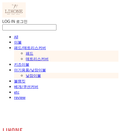
LOG IN
로그인
All
이불
패드/매트리스커버
패드
매트리스커버
키즈이불
아기용품/낮잠이불
낮잠이불
블랭킷
베개/쿠션커버
etc
review
LIHONE