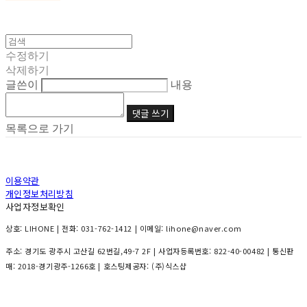
수정하기
삭제하기
글쓴이
내용
댓글 쓰기
목록으로 가기
이용약관
개인정보처리방침
사업자정보확인
상호: LIHONE | 전화: 031-762-1412 | 이메일: lihone@naver.com
주소: 경기도 광주시 고산길 62번길,49-7 2F | 사업자등록번호:
822-40-00482
| 통신판
매:
2018-경기광주-1266호
| 호스팅제공자: (주)식스샵