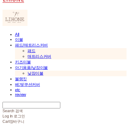
All
이불
패드/매트리스커버
패드
매트리스커버
키즈이불
아기용품/낮잠이불
낮잠이불
블랭킷
베개/쿠션커버
etc
review
Search
검색
Log In
로그인
Cart
장바구니