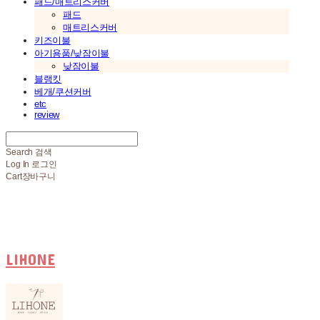
패드/매트리스커버
패드
매트리스커버
키즈이불
아기용품/낮잠이불
낮잠이불
블랭킷
베개/쿠션커버
etc
review
Search
검색
Log In
로그인
Cart
장바구니
LIHONE