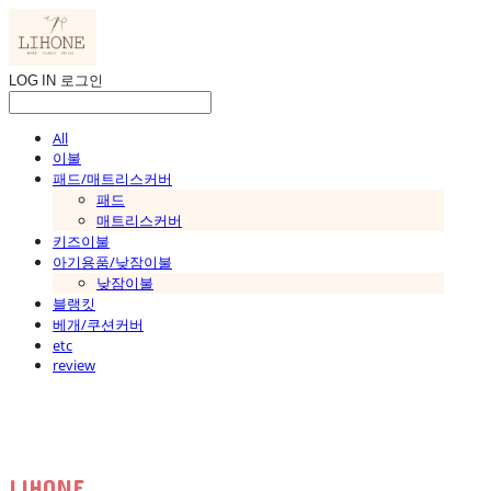
LOG IN
로그인
All
이불
패드/매트리스커버
패드
매트리스커버
키즈이불
아기용품/낮잠이불
낮잠이불
블랭킷
베개/쿠션커버
etc
review
LIHONE