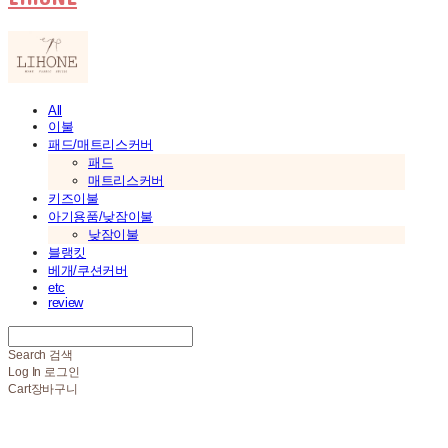
All
이불
패드/매트리스커버
패드
매트리스커버
키즈이불
아기용품/낮잠이불
낮잠이불
블랭킷
베개/쿠션커버
etc
review
Search
검색
Log In
로그인
Cart
장바구니