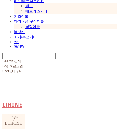
패드/매트리스커버
패드
매트리스커버
키즈이불
아기용품/낮잠이불
낮잠이불
블랭킷
베개/쿠션커버
etc
review
Search
검색
Log In
로그인
Cart
장바구니
LIHONE