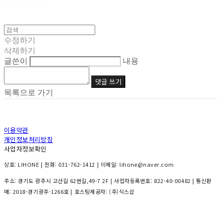
수정하기
삭제하기
글쓴이
내용
댓글 쓰기
목록으로 가기
이용약관
개인정보처리방침
사업자정보확인
상호: LIHONE | 전화: 031-762-1412 | 이메일: lihone@naver.com
주소: 경기도 광주시 고산길 62번길,49-7 2F | 사업자등록번호:
822-40-00482
| 통신판
매:
2018-경기광주-1266호
| 호스팅제공자: (주)식스샵