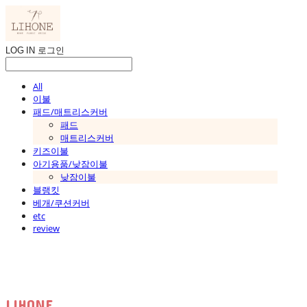
LOG IN
로그인
All
이불
패드/매트리스커버
패드
매트리스커버
키즈이불
아기용품/낮잠이불
낮잠이불
블랭킷
베개/쿠션커버
etc
review
LIHONE