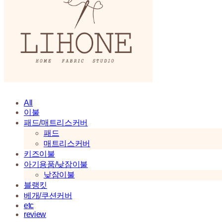
All
이불
패드/매트리스커버
패드
매트리스커버
키즈이불
아기용품/낮잠이불
낮잠이불
블랭킷
베개/쿠션커버
etc
review