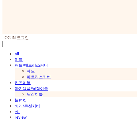
LOG IN
로그인
All
이불
패드/매트리스커버
패드
매트리스커버
키즈이불
아기용품/낮잠이불
낮잠이불
블랭킷
베개/쿠션커버
etc
review