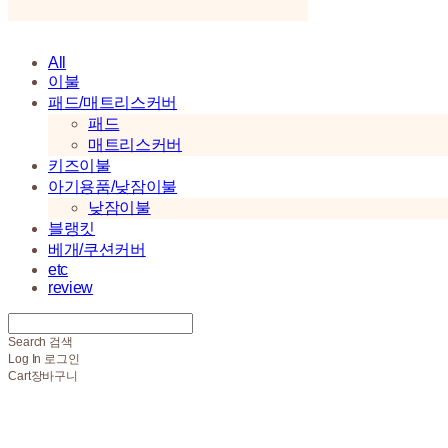
All
이불
패드/매트리스커버
패드
매트리스커버
키즈이불
아기용품/낮잠이불
낮잠이불
블랭킷
베개/쿠션커버
etc
review
Search
검색
Log In
로그인
Cart
장바구니