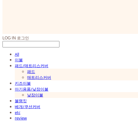
LOG IN
로그인
All
이불
패드/매트리스커버
패드
매트리스커버
키즈이불
아기용품/낮잠이불
낮잠이불
블랭킷
베개/쿠션커버
etc
review