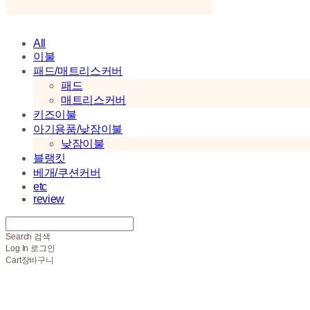
All
이불
패드/매트리스커버
패드
매트리스커버
키즈이불
아기용품/낮잠이불
낮잠이불
블랭킷
베개/쿠션커버
etc
review
Search
검색
Log In
로그인
Cart
장바구니