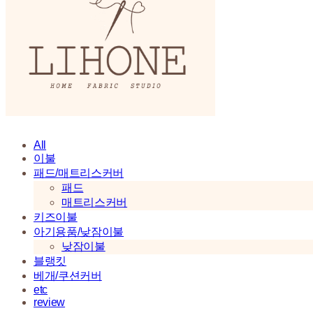
All
이불
패드/매트리스커버
패드
매트리스커버
키즈이불
아기용품/낮잠이불
낮잠이불
블랭킷
베개/쿠션커버
etc
review