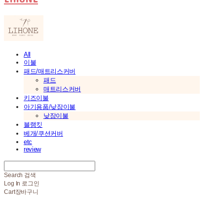
All
이불
패드/매트리스커버
패드
매트리스커버
키즈이불
아기용품/낮잠이불
낮잠이불
블랭킷
베개/쿠션커버
etc
review
Search
검색
Log In
로그인
Cart
장바구니