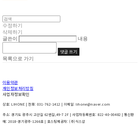
수정하기
삭제하기
글쓴이
내용
댓글 쓰기
목록으로 가기
이용약관
개인정보처리방침
사업자정보확인
상호: LIHONE | 전화: 031-762-1412 | 이메일: lihone@naver.com
주소: 경기도 광주시 고산길 62번길,49-7 2F | 사업자등록번호:
822-40-00482
| 통신판
매:
2018-경기광주-1266호
| 호스팅제공자: (주)식스샵