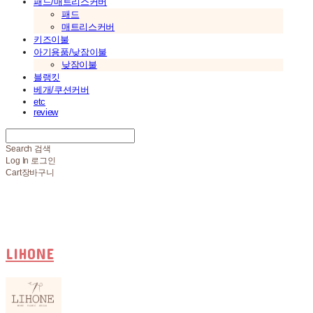
패드/매트리스커버
패드
매트리스커버
키즈이불
아기용품/낮잠이불
낮잠이불
블랭킷
베개/쿠션커버
etc
review
Search
검색
Log In
로그인
Cart
장바구니
LIHONE