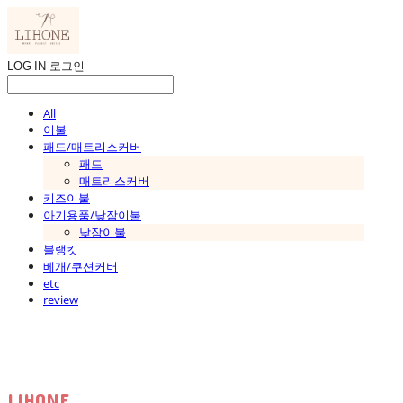
LOG IN
로그인
All
이불
패드/매트리스커버
패드
매트리스커버
키즈이불
아기용품/낮잠이불
낮잠이불
블랭킷
베개/쿠션커버
etc
review
LIHONE