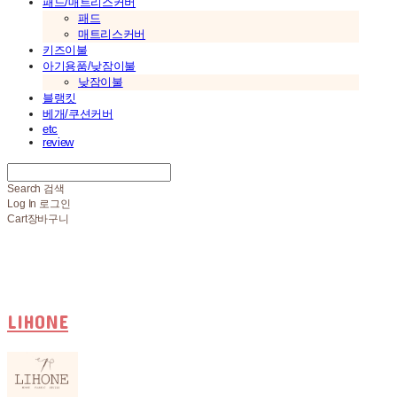
패드/매트리스커버
패드
매트리스커버
키즈이불
아기용품/낮잠이불
낮잠이불
블랭킷
베개/쿠션커버
etc
review
Search
검색
Log In
로그인
Cart
장바구니
LIHONE