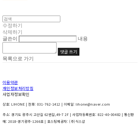
수정하기
삭제하기
글쓴이
내용
댓글 쓰기
목록으로 가기
이용약관
개인정보처리방침
사업자정보확인
상호: LIHONE | 전화: 031-762-1412 | 이메일: lihone@naver.com
주소: 경기도 광주시 고산길 62번길,49-7 2F | 사업자등록번호:
822-40-00482
| 통신판
매:
2018-경기광주-1266호
| 호스팅제공자: (주)식스샵