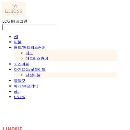
LOG IN
로그인
All
이불
패드/매트리스커버
패드
매트리스커버
키즈이불
아기용품/낮잠이불
낮잠이불
블랭킷
베개/쿠션커버
etc
review
LIHONE