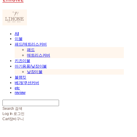
All
이불
패드/매트리스커버
패드
매트리스커버
키즈이불
아기용품/낮잠이불
낮잠이불
블랭킷
베개/쿠션커버
etc
review
Search
검색
Log In
로그인
Cart
장바구니