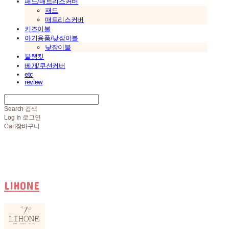
패드/매트리스커버
패드
매트리스커버
키즈이불
아기용품/낮잠이불
낮잠이불
블랭킷
베개/쿠션커버
etc
review
Search
검색
Log In
로그인
Cart
장바구니
LIHONE