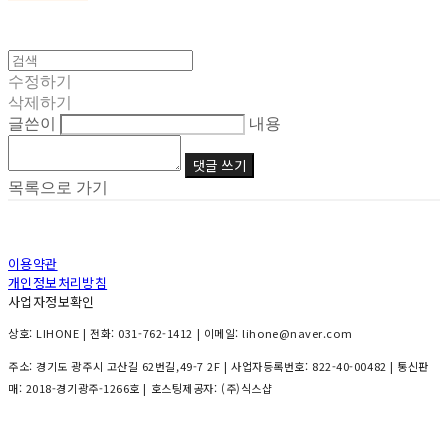
수정하기
삭제하기
글쓴이
내용
댓글 쓰기
목록으로 가기
이용약관
개인정보처리방침
사업자정보확인
상호: LIHONE | 전화: 031-762-1412 | 이메일: lihone@naver.com
주소: 경기도 광주시 고산길 62번길,49-7 2F | 사업자등록번호:
822-40-00482
| 통신판
매:
2018-경기광주-1266호
| 호스팅제공자: (주)식스샵