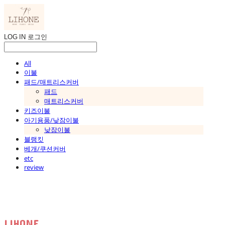
LOG IN
로그인
All
이불
패드/매트리스커버
패드
매트리스커버
키즈이불
아기용품/낮잠이불
낮잠이불
블랭킷
베개/쿠션커버
etc
review
LIHONE