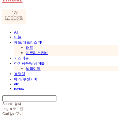
All
이불
패드/매트리스커버
패드
매트리스커버
키즈이불
아기용품/낮잠이불
낮잠이불
블랭킷
베개/쿠션커버
etc
review
Search
검색
Log In
로그인
Cart
장바구니