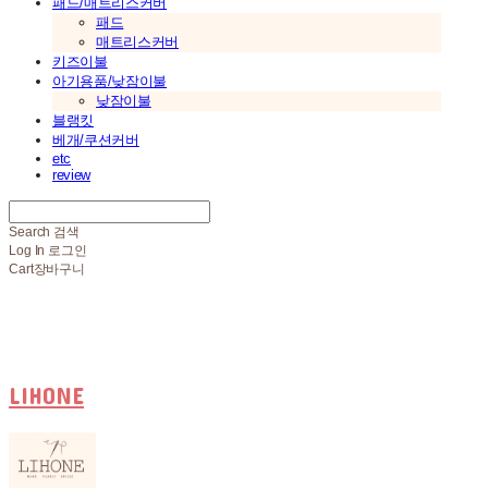
패드/매트리스커버
패드
매트리스커버
키즈이불
아기용품/낮잠이불
낮잠이불
블랭킷
베개/쿠션커버
etc
review
Search
검색
Log In
로그인
Cart
장바구니
LIHONE