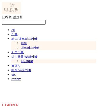
LOG IN
로그인
All
이불
패드/매트리스커버
패드
매트리스커버
키즈이불
아기용품/낮잠이불
낮잠이불
블랭킷
베개/쿠션커버
etc
review
LIHONE