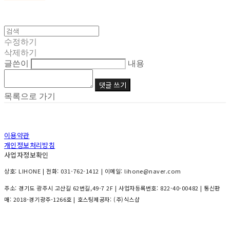
수정하기
삭제하기
글쓴이
내용
댓글 쓰기
목록으로 가기
이용약관
개인정보처리방침
사업자정보확인
상호: LIHONE | 전화: 031-762-1412 | 이메일: lihone@naver.com
주소: 경기도 광주시 고산길 62번길,49-7 2F | 사업자등록번호:
822-40-00482
| 통신판
매:
2018-경기광주-1266호
| 호스팅제공자: (주)식스샵