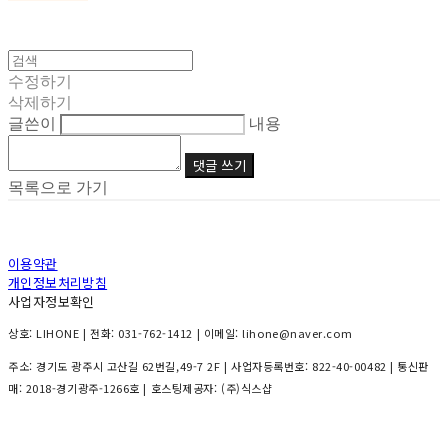
수정하기
삭제하기
글쓴이
내용
댓글 쓰기
목록으로 가기
이용약관
개인정보처리방침
사업자정보확인
상호: LIHONE | 전화: 031-762-1412 | 이메일: lihone@naver.com
주소: 경기도 광주시 고산길 62번길,49-7 2F | 사업자등록번호:
822-40-00482
| 통신판
매:
2018-경기광주-1266호
| 호스팅제공자: (주)식스샵