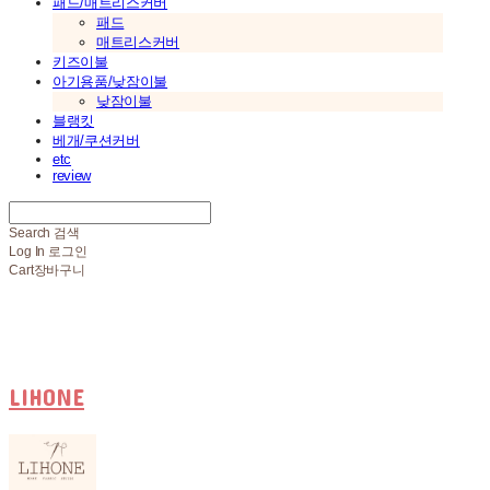
패드/매트리스커버
패드
매트리스커버
키즈이불
아기용품/낮잠이불
낮잠이불
블랭킷
베개/쿠션커버
etc
review
Search
검색
Log In
로그인
Cart
장바구니
LIHONE