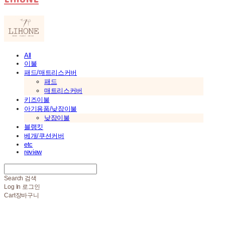
All
이불
패드/매트리스커버
패드
매트리스커버
키즈이불
아기용품/낮잠이불
낮잠이불
블랭킷
베개/쿠션커버
etc
review
Search
검색
Log In
로그인
Cart
장바구니