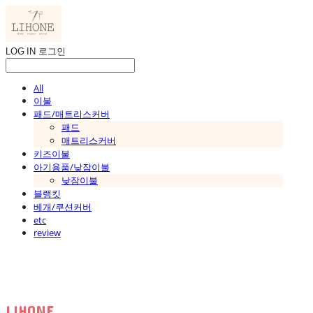
LOG IN
로그인
All
이불
패드/매트리스커버
패드
매트리스커버
키즈이불
아기용품/낮잠이불
낮잠이불
블랭킷
베개/쿠션커버
etc
review
LIHONE