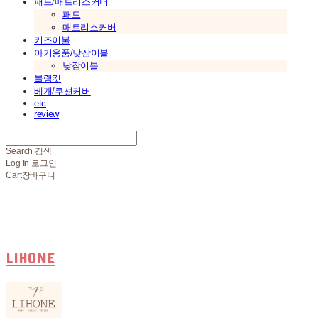
패드/매트리스커버
패드
매트리스커버
키즈이불
아기용품/낮잠이불
낮잠이불
블랭킷
베개/쿠션커버
etc
review
Search
검색
Log In
로그인
Cart
장바구니
LIHONE