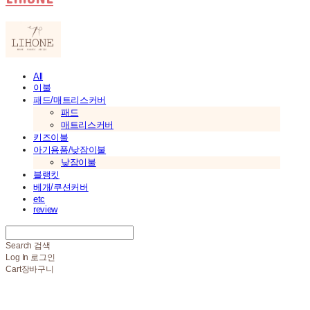
All
이불
패드/매트리스커버
패드
매트리스커버
키즈이불
아기용품/낮잠이불
낮잠이불
블랭킷
베개/쿠션커버
etc
review
Search
검색
Log In
로그인
Cart
장바구니