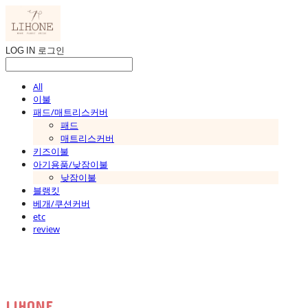
LOG IN
로그인
All
이불
패드/매트리스커버
패드
매트리스커버
키즈이불
아기용품/낮잠이불
낮잠이불
블랭킷
베개/쿠션커버
etc
review
LIHONE