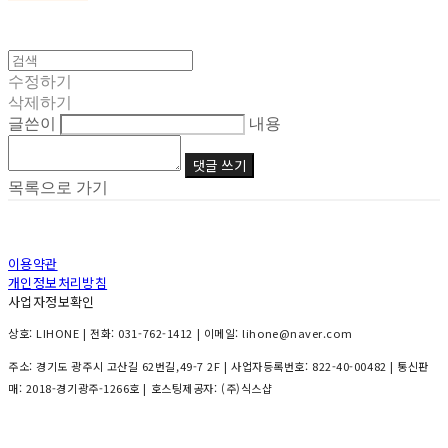
수정하기
삭제하기
글쓴이
내용
댓글 쓰기
목록으로 가기
이용약관
개인정보처리방침
사업자정보확인
상호: LIHONE | 전화: 031-762-1412 | 이메일: lihone@naver.com
주소: 경기도 광주시 고산길 62번길,49-7 2F | 사업자등록번호:
822-40-00482
| 통신판
매:
2018-경기광주-1266호
| 호스팅제공자: (주)식스샵