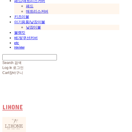
패드/매트리스커버
패드
매트리스커버
키즈이불
아기용품/낮잠이불
낮잠이불
블랭킷
베개/쿠션커버
etc
review
Search
검색
Log In
로그인
Cart
장바구니
LIHONE