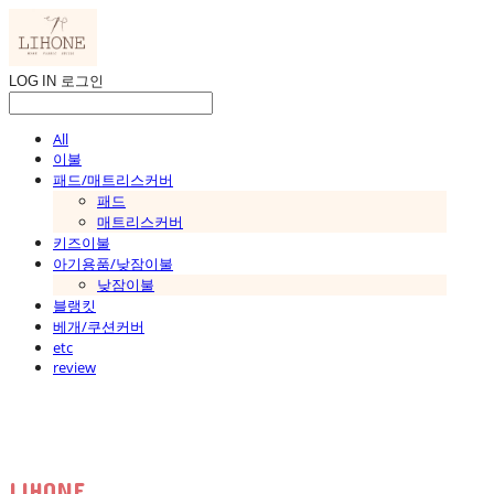
LOG IN
로그인
All
이불
패드/매트리스커버
패드
매트리스커버
키즈이불
아기용품/낮잠이불
낮잠이불
블랭킷
베개/쿠션커버
etc
review
LIHONE