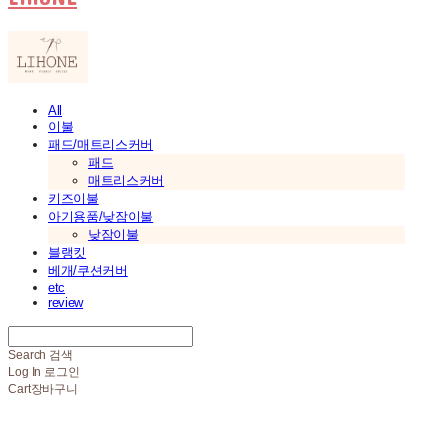
All
이불
패드/매트리스커버
패드
매트리스커버
키즈이불
아기용품/낮잠이불
낮잠이불
블랭킷
베개/쿠션커버
etc
review
Search
검색
Log In
로그인
Cart
장바구니