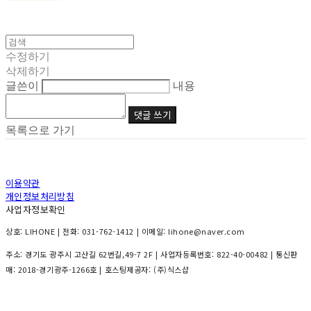
수정하기
삭제하기
글쓴이
내용
댓글 쓰기
목록으로 가기
이용약관
개인정보처리방침
사업자정보확인
상호: LIHONE | 전화: 031-762-1412 | 이메일: lihone@naver.com
주소: 경기도 광주시 고산길 62번길,49-7 2F | 사업자등록번호:
822-40-00482
| 통신판
매:
2018-경기광주-1266호
| 호스팅제공자: (주)식스샵