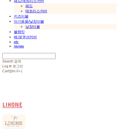
패드/매트리스커버
패드
매트리스커버
키즈이불
아기용품/낮잠이불
낮잠이불
블랭킷
베개/쿠션커버
etc
review
Search
검색
Log In
로그인
Cart
장바구니
LIHONE