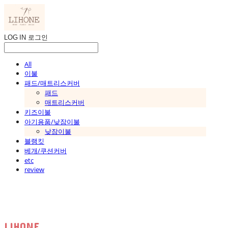
LOG IN
로그인
All
이불
패드/매트리스커버
패드
매트리스커버
키즈이불
아기용품/낮잠이불
낮잠이불
블랭킷
베개/쿠션커버
etc
review
LIHONE