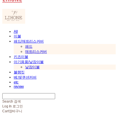
All
이불
패드/매트리스커버
패드
매트리스커버
키즈이불
아기용품/낮잠이불
낮잠이불
블랭킷
베개/쿠션커버
etc
review
Search
검색
Log In
로그인
Cart
장바구니