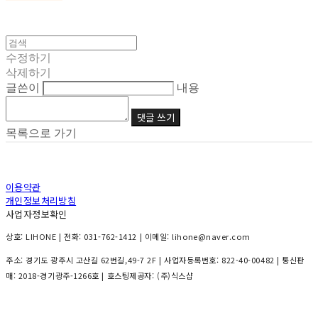
수정하기
삭제하기
글쓴이
내용
댓글 쓰기
목록으로 가기
이용약관
개인정보처리방침
사업자정보확인
상호: LIHONE | 전화: 031-762-1412 | 이메일: lihone@naver.com
주소: 경기도 광주시 고산길 62번길,49-7 2F | 사업자등록번호:
822-40-00482
| 통신판
매:
2018-경기광주-1266호
| 호스팅제공자: (주)식스샵