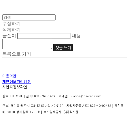
수정하기
삭제하기
글쓴이
내용
댓글 쓰기
목록으로 가기
이용약관
개인정보처리방침
사업자정보확인
상호: LIHONE | 전화: 031-762-1412 | 이메일: lihone@naver.com
주소: 경기도 광주시 고산길 62번길,49-7 2F | 사업자등록번호:
822-40-00482
| 통신판
매:
2018-경기광주-1266호
| 호스팅제공자: (주)식스샵