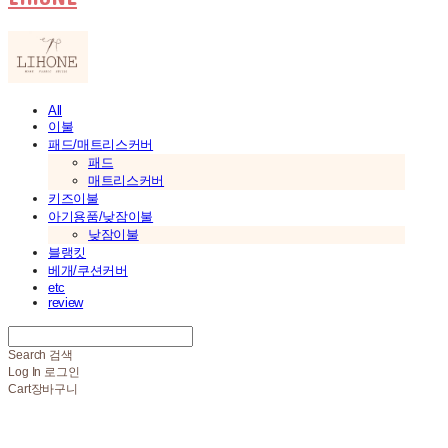
All
이불
패드/매트리스커버
패드
매트리스커버
키즈이불
아기용품/낮잠이불
낮잠이불
블랭킷
베개/쿠션커버
etc
review
Search
검색
Log In
로그인
Cart
장바구니