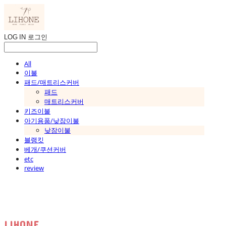
LOG IN
로그인
All
이불
패드/매트리스커버
패드
매트리스커버
키즈이불
아기용품/낮잠이불
낮잠이불
블랭킷
베개/쿠션커버
etc
review
LIHONE