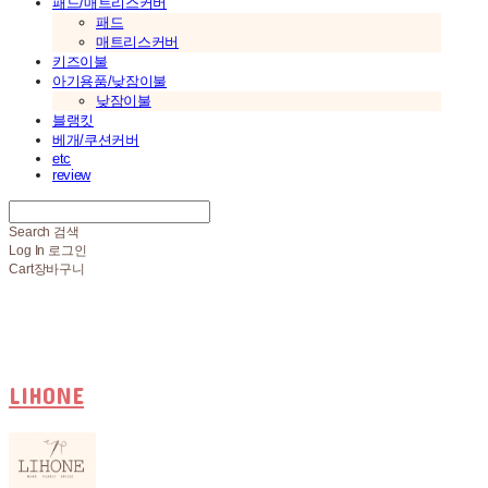
패드/매트리스커버
패드
매트리스커버
키즈이불
아기용품/낮잠이불
낮잠이불
블랭킷
베개/쿠션커버
etc
review
Search
검색
Log In
로그인
Cart
장바구니
LIHONE