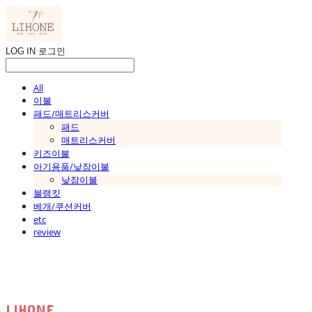
LOG IN
로그인
All
이불
패드/매트리스커버
패드
매트리스커버
키즈이불
아기용품/낮잠이불
낮잠이불
블랭킷
베개/쿠션커버
etc
review
LIHONE