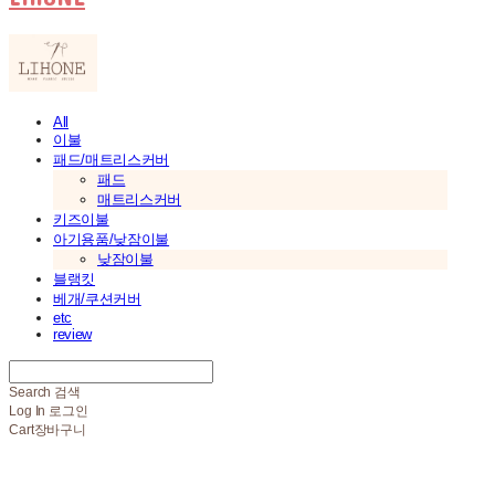
All
이불
패드/매트리스커버
패드
매트리스커버
키즈이불
아기용품/낮잠이불
낮잠이불
블랭킷
베개/쿠션커버
etc
review
Search
검색
Log In
로그인
Cart
장바구니