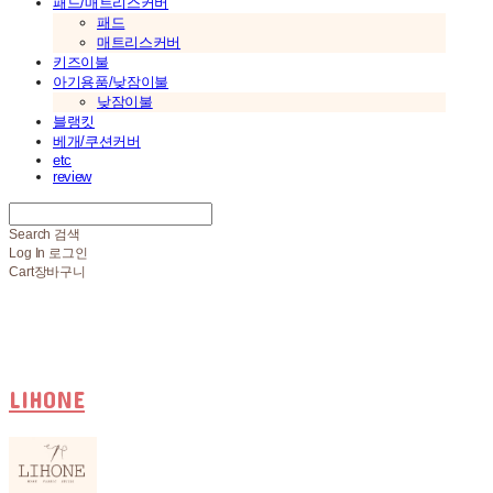
패드/매트리스커버
패드
매트리스커버
키즈이불
아기용품/낮잠이불
낮잠이불
블랭킷
베개/쿠션커버
etc
review
Search
검색
Log In
로그인
Cart
장바구니
LIHONE