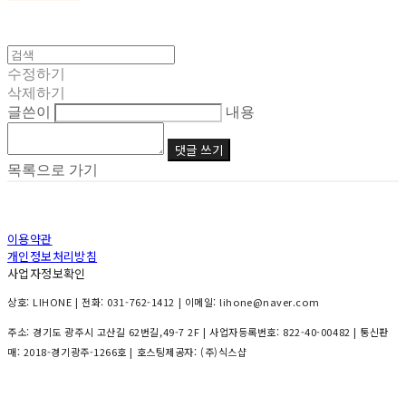
수정하기
삭제하기
글쓴이
내용
댓글 쓰기
목록으로 가기
이용약관
개인정보처리방침
사업자정보확인
상호: LIHONE | 전화: 031-762-1412 | 이메일: lihone@naver.com
주소: 경기도 광주시 고산길 62번길,49-7 2F | 사업자등록번호:
822-40-00482
| 통신판
매:
2018-경기광주-1266호
| 호스팅제공자: (주)식스샵