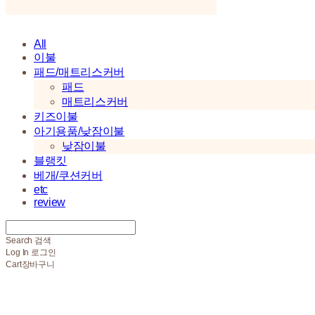
All
이불
패드/매트리스커버
패드
매트리스커버
키즈이불
아기용품/낮잠이불
낮잠이불
블랭킷
베개/쿠션커버
etc
review
Search
검색
Log In
로그인
Cart
장바구니