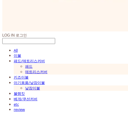
LOG IN
로그인
All
이불
패드/매트리스커버
패드
매트리스커버
키즈이불
아기용품/낮잠이불
낮잠이불
블랭킷
베개/쿠션커버
etc
review