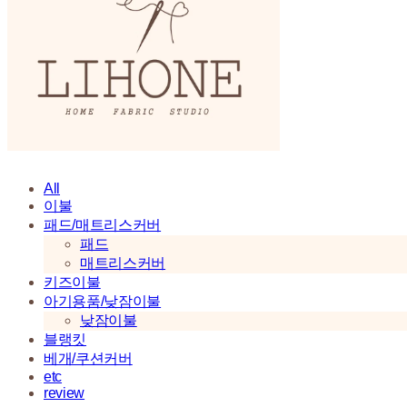
All
이불
패드/매트리스커버
패드
매트리스커버
키즈이불
아기용품/낮잠이불
낮잠이불
블랭킷
베개/쿠션커버
etc
review