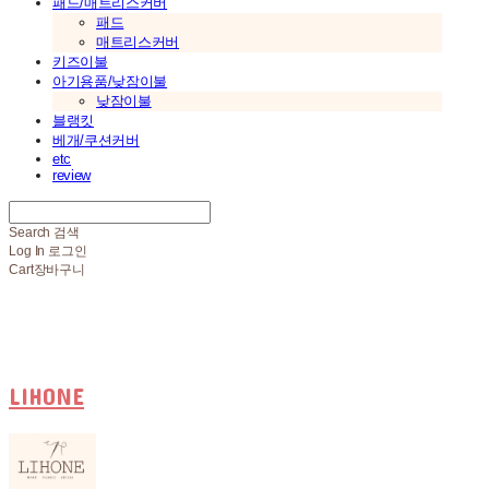
패드/매트리스커버
패드
매트리스커버
키즈이불
아기용품/낮잠이불
낮잠이불
블랭킷
베개/쿠션커버
etc
review
Search
검색
Log In
로그인
Cart
장바구니
LIHONE