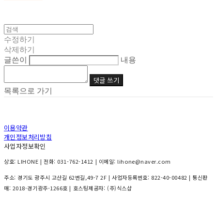
수정하기
삭제하기
글쓴이
내용
댓글 쓰기
목록으로 가기
이용약관
개인정보처리방침
사업자정보확인
상호: LIHONE | 전화: 031-762-1412 | 이메일: lihone@naver.com
주소: 경기도 광주시 고산길 62번길,49-7 2F | 사업자등록번호:
822-40-00482
| 통신판
매:
2018-경기광주-1266호
| 호스팅제공자: (주)식스샵