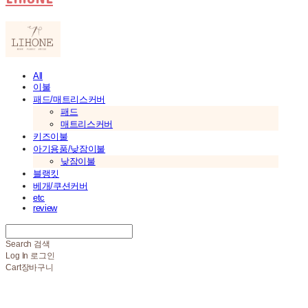
All
이불
패드/매트리스커버
패드
매트리스커버
키즈이불
아기용품/낮잠이불
낮잠이불
블랭킷
베개/쿠션커버
etc
review
Search
검색
Log In
로그인
Cart
장바구니