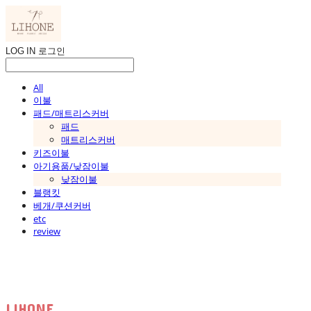
LOG IN
로그인
All
이불
패드/매트리스커버
패드
매트리스커버
키즈이불
아기용품/낮잠이불
낮잠이불
블랭킷
베개/쿠션커버
etc
review
LIHONE