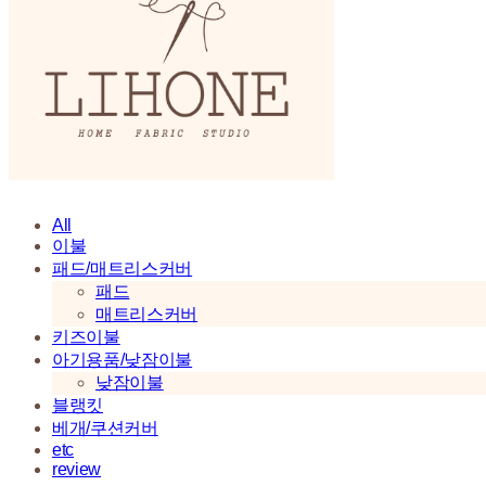
All
이불
패드/매트리스커버
패드
매트리스커버
키즈이불
아기용품/낮잠이불
낮잠이불
블랭킷
베개/쿠션커버
etc
review