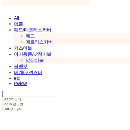
All
이불
패드/매트리스커버
패드
매트리스커버
키즈이불
아기용품/낮잠이불
낮잠이불
블랭킷
베개/쿠션커버
etc
review
Search
검색
Log In
로그인
Cart
장바구니