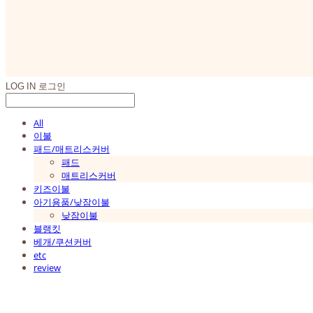
LOG IN
로그인
All
이불
패드/매트리스커버
패드
매트리스커버
키즈이불
아기용품/낮잠이불
낮잠이불
블랭킷
베개/쿠션커버
etc
review