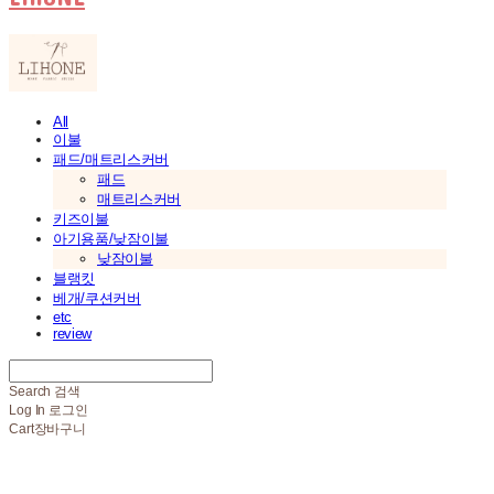
All
이불
패드/매트리스커버
패드
매트리스커버
키즈이불
아기용품/낮잠이불
낮잠이불
블랭킷
베개/쿠션커버
etc
review
Search
검색
Log In
로그인
Cart
장바구니