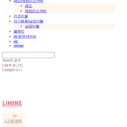
패드/매트리스커버
패드
매트리스커버
키즈이불
아기용품/낮잠이불
낮잠이불
블랭킷
베개/쿠션커버
etc
review
Search
검색
Log In
로그인
Cart
장바구니
LIHONE