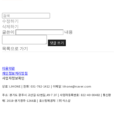
수정하기
삭제하기
글쓴이
내용
댓글 쓰기
목록으로 가기
이용약관
개인정보처리방침
사업자정보확인
상호: LIHONE | 전화: 031-762-1412 | 이메일: lihone@naver.com
주소: 경기도 광주시 고산길 62번길,49-7 2F | 사업자등록번호:
822-40-00482
| 통신판
매:
2018-경기광주-1266호
| 호스팅제공자: (주)식스샵