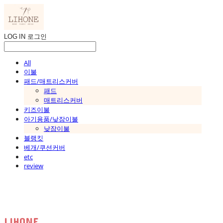
LOG IN
로그인
All
이불
패드/매트리스커버
패드
매트리스커버
키즈이불
아기용품/낮잠이불
낮잠이불
블랭킷
베개/쿠션커버
etc
review
LIHONE