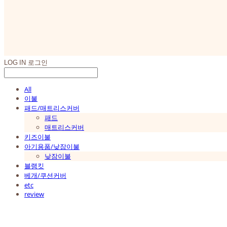
LOG IN
로그인
All
이불
패드/매트리스커버
패드
매트리스커버
키즈이불
아기용품/낮잠이불
낮잠이불
블랭킷
베개/쿠션커버
etc
review