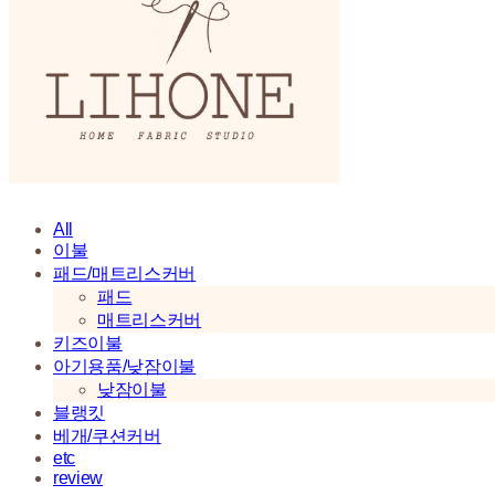
All
이불
패드/매트리스커버
패드
매트리스커버
키즈이불
아기용품/낮잠이불
낮잠이불
블랭킷
베개/쿠션커버
etc
review