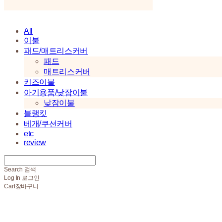
All
이불
패드/매트리스커버
패드
매트리스커버
키즈이불
아기용품/낮잠이불
낮잠이불
블랭킷
베개/쿠션커버
etc
review
Search
검색
Log In
로그인
Cart
장바구니