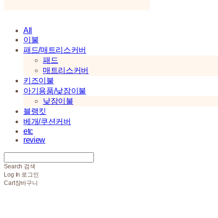
All
이불
패드/매트리스커버
패드
매트리스커버
키즈이불
아기용품/낮잠이불
낮잠이불
블랭킷
베개/쿠션커버
etc
review
Search
검색
Log In
로그인
Cart
장바구니