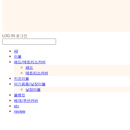
LOG IN
로그인
All
이불
패드/매트리스커버
패드
매트리스커버
키즈이불
아기용품/낮잠이불
낮잠이불
블랭킷
베개/쿠션커버
etc
review