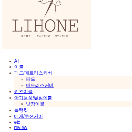
All
이불
패드/매트리스커버
패드
매트리스커버
키즈이불
아기용품/낮잠이불
낮잠이불
블랭킷
베개/쿠션커버
etc
review