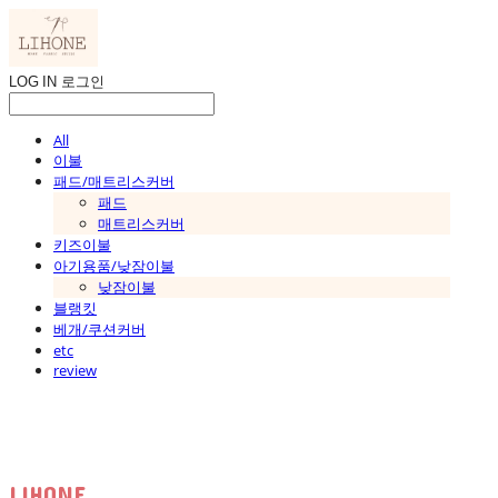
LOG IN
로그인
All
이불
패드/매트리스커버
패드
매트리스커버
키즈이불
아기용품/낮잠이불
낮잠이불
블랭킷
베개/쿠션커버
etc
review
LIHONE