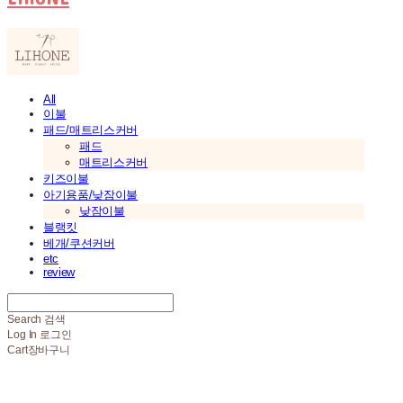
All
이불
패드/매트리스커버
패드
매트리스커버
키즈이불
아기용품/낮잠이불
낮잠이불
블랭킷
베개/쿠션커버
etc
review
Search
검색
Log In
로그인
Cart
장바구니