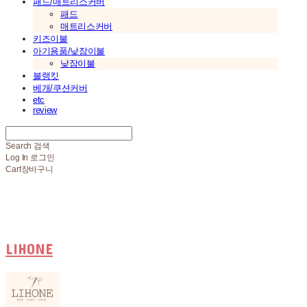
패드/매트리스커버
패드
매트리스커버
키즈이불
아기용품/낮잠이불
낮잠이불
블랭킷
베개/쿠션커버
etc
review
Search
검색
Log In
로그인
Cart
장바구니
LIHONE