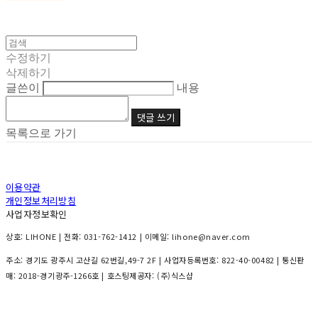
수정하기
삭제하기
글쓴이
내용
댓글 쓰기
목록으로 가기
이용약관
개인정보처리방침
사업자정보확인
상호: LIHONE | 전화: 031-762-1412 | 이메일: lihone@naver.com
주소: 경기도 광주시 고산길 62번길,49-7 2F | 사업자등록번호:
822-40-00482
| 통신판
매:
2018-경기광주-1266호
| 호스팅제공자: (주)식스샵